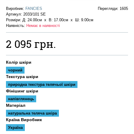
Виробник:
FANCIES
Перегляди: 1605
Артикул:
2033/101 SE
Розміри: Д: 24.00см х В: 17.00см x Ш: 9.00см
Наявність:
Немає в наявності
2 095 грн.
Колір шкіри
чорний
Текстура шкіри
природна текстура телячьої шкіри
Фінішинг шкіри
напівглянець
Матеріал
натуральна теляча шкіра
Країна Виробник
Україна