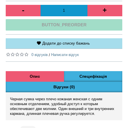
-
+
BUTTON_PREORDER
Додати до списку бажань
0 відгуків
Написати відгук
/
Опис
Специфікація
Відгуки (0)
Черная сумка через плечо кожаная женская с одним
основным отделением, удобный доступ к которым
обеспечивают две молнии. Один внешний и три внутренних
кармана, длинная плечевая ручка регулируется.