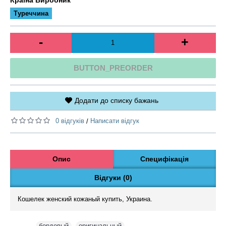
Туреччина
-
+
BUTTON_PREORDER
Додати до списку бажань
0 відгуків
Написати відгук
/
Опис
Специфікація
Відгуки (0)
Кошелек женский кожаный купить, Украина.
Теги:
бордовый
,
оригинальный