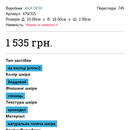
Виробник:
AKA DERI
Перегляди: 745
Артикул:
470/315
Розміри: Д: 10.00см х В: 18.50см x Ш: 2.00см
Наявність:
Немає в наявності
1 535 грн.
Тип застібки
на кнопці (кліпсі)
Колір шкіри
бордовий
Фінішинг шкіри
глянець
Текстура шкіри
крокодил
Матеріал
натуральна теляча шкіра
Країна Виробник