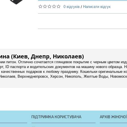
0 відгуків
Написати відгук
/
на (Киев, Днепр, Николаев)
ии питон. Отлично сочетается глянцевое покрытие с черным цветом из
рт, ID паспорта и водительских документов на машину нового образца. 
, качественных подарков к любому празднику. Кошельки оригинальные к
а, Николаев, Верхнеднепровск, Херсон, Никополь, Желтые Воды, Новомоск
ПІДТРИМКА КОРИСТУВАЧА
АРХІВ ЖІНОЧО