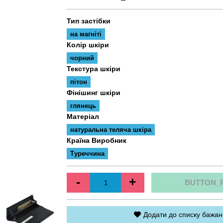
Тип застібки
на магніті
Колір шкіри
чорний
Текстура шкіри
пітон
Фінішинг шкіри
глянець
Матеріал
натуральна теляча шкіра
Країна Виробник
Туреччина
-
+
BUTTON_
Додати до списку бажан