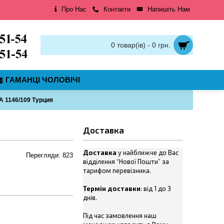
Про Нас
Контакти
Напишіть Нам
0 товар(ів) - 0 грн.
ГАМАНЦІ ЧОЛОВІЧІ
 1146/109 Турция
Доставка
Доставка
у найближче до Вас
Перегляди: 823
відділення “Нової Пошти” за
тарифом перевізника.
Термін доставки
: від 1 до 3
днів.
Під час замовлення наш