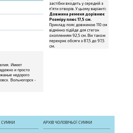
застібки входить у середній з
п'яти отворів. У цьому варіанті:
Довжина ременя дорівнює
Розміру плюс 17,5 см.
Приклад: пояс довжиною 110 см
відмінно підійде для стегон
охопленням 92,5 см. Він також
перекриє обсяги з 87,5 до 97,5
см.
делия. Имеет
Надежно и просто
ожаные недорого
овск. Вольногорск -
Ї СУМКИ
АРХІВ ЧОЛОВІЧЬОЇ СУМКИ