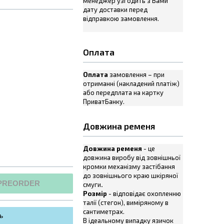
менеджер узгодить з Вами
дату доставки перед
відправкою замовлення.
Оплата
Оплата
замовлення – при
отриманні (накладений платіж)
або передплата на картку
ПриватБанку.
Довжина ременя
Довжина ременя
- це
довжина виробу від зовнішньої
кромки механізму застібання
до зовнішнього краю шкіряної
PREORDER
смуги
.
Розмір
- відповідає охопленню
талії (стегон), виміряному в
сантиметрах.
ь
В ідеальному випадку язичок