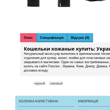
Опис
Специфікація
Відгуки (0)
Кошельки кожаные купить: Украи
Натуральный аксессуар выполнен в оригинальном тиснен
отделения для купюр, монет, ячейки для пластиковых ка
закрывается магнитами. Один из самых востребованных
купить на сайте Fancies - Украина. Киев, Днепр, Диевк
доскавка всюду.
Теги:
черный
,
лаковый
КОЛОНКА КОРИСТУВАЧА
ІНФОРМАЦІЯ