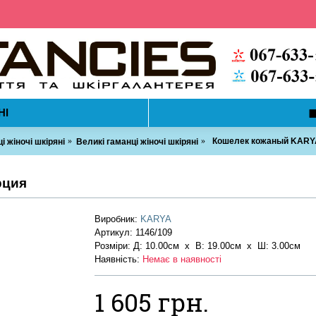
НІ
Кошелек кожаный KARYA
і жіночі шкіряні
Великі гаманці жіночі шкіряні
рция
Виробник:
KARYA
Артикул:
1146/109
Розміри: Д: 10.00см х В: 19.00см x Ш: 3.00см
Наявність:
Немає в наявності
1 605 грн.