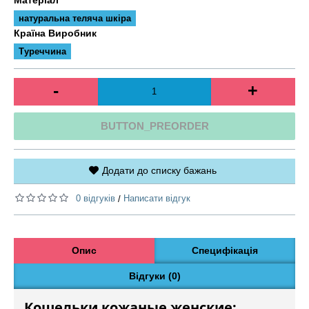
натуральна теляча шкіра
Країна Виробник
Туреччина
-
+
BUTTON_PREORDER
Додати до списку бажань
0 відгуків
Написати відгук
/
Опис
Специфікація
Відгуки (0)
Кошельки кожаные женские: