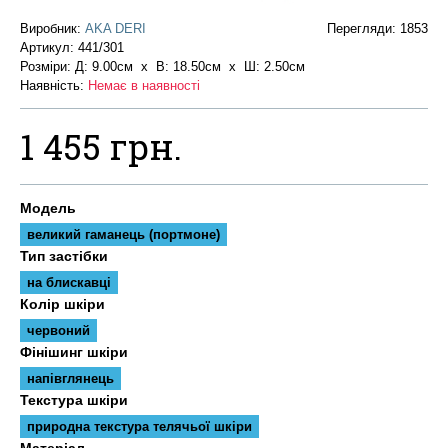
Виробник:
AKA DERI
Перегляди: 1853
Артикул:
441/301
Розміри: Д: 9.00см х В: 18.50см x Ш: 2.50см
Наявність:
Немає в наявності
1 455 грн.
Модель
великий гаманець (портмоне)
Тип застібки
на блискавці
Колір шкіри
червоний
Фінішинг шкіри
напівглянець
Текстура шкіри
природна текстура телячьої шкіри
Матеріал