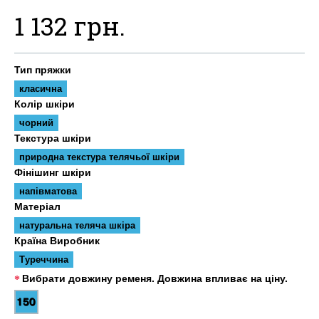
1 132 грн.
Тип пряжки
класична
Колір шкіри
чорний
Текстура шкіри
природна текстура телячьої шкіри
Фінішинг шкіри
напівматова
Матеріал
натуральна теляча шкіра
Країна Виробник
Туреччина
Вибрати довжину ременя. Довжина впливає на ціну.