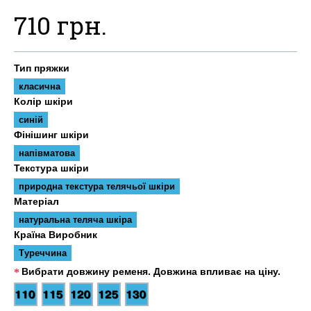
710 грн.
Тип пряжки
класична
Колір шкіри
синій
Фінішинг шкіри
напівматова
Текстура шкіри
природна текстура телячьої шкіри
Матеріал
натуральна теляча шкіра
Країна Виробник
Туреччина
Вибрати довжину ременя. Довжина впливає на ціну.