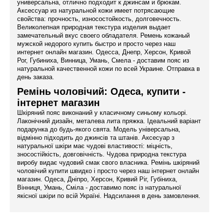
универсальна, отлично подходит к джинсам и брюкам.
Аксессуар из натуральной кожи имеет потрясающие
свойства: прочность, износостойкость, долговечность.
Великолепная природная текстура изделия выдает
замечательный вкус своего обладателя. Ремень кожаный
мужской недорого купить быстро и просто через наш
интернет онлайн магазин. Одесса, Днепр, Херсон, Кривой
Рог, Губиниха, Винница, Умань, Смела - доставим пояс из
натуральной качественной кожи по всей Украине. Отправка в
день заказа.
Ремінь чоловічий: Одеса, купити -
інтернет магазин
Шкіряний пояс виконаний у класичному синьому кольорі.
Лаконічний дизайн, металева лита пряжка. Ідеальний варіант
подарунка до будь-якого свята. Модель універсальна,
відмінно підходить до джинсів та штанів. Аксесуар з
натуральної шкіри має чудові властивості: міцність,
зносостійкість, довговічність. Чудова природна текстура
виробу видає чудовий смак свого власника. Ремінь шкіряний
чоловічий купити швидко і просто через наш інтернет онлайн
магазин. Одеса, Дніпро, Херсон, Кривий Ріг, Губіниха,
Вінниця, Умань, Сміла - доставимо пояс із натуральної
якісної шкіри по всій Україні. Надсилання в день замовлення.