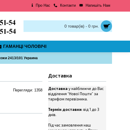
Про Нас
Контакти
Напишіть Нам
0 товар(ів) - 0 грн.
ГАМАНЦІ ЧОЛОВІЧІ
ожи 2413/101 Украина
Доставка
Доставка
у найближче до Вас
Перегляди: 1358
відділення “Нової Пошти” за
тарифом перевізника.
Термін доставки
: від 1 до 3
днів.
Під час замовлення наш