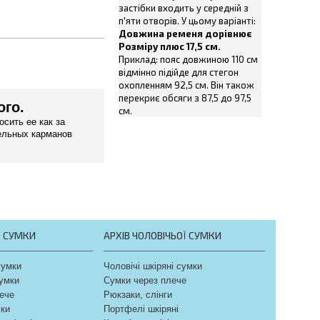
застібки входить у середній з
п'яти отворів. У цьому варіанті:
Довжина ременя дорівнює
Розміру плюс 17,5 см.
Приклад: пояс довжиною 110 см
відмінно підійде для стегон
охопленням 92,5 см. Він також
перекриє обсяги з 87,5 до 97,5
ого.
см.
сить ее как за
тельных карманов
Ї СУМКИ
АРХІВ ЧОЛОВІЧЬОЇ СУМКИ
сумки
Чоловічі шкіряні сумки
сумки
Сумки через плече
ече
Рюкзаки, слінги
чки
Портфелі шкіряні