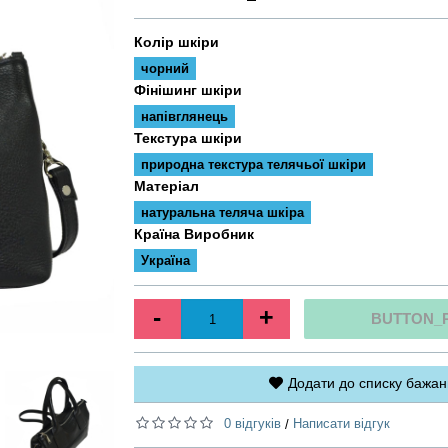
Колір шкіри
чорний
Фінішинг шкіри
напівглянець
Текстура шкіри
природна текстура телячьої шкіри
Матеріал
натуральна теляча шкіра
Країна Виробник
Україна
-
+
BUTTON_
Додати до списку бажан
0 відгуків
Написати відгук
/