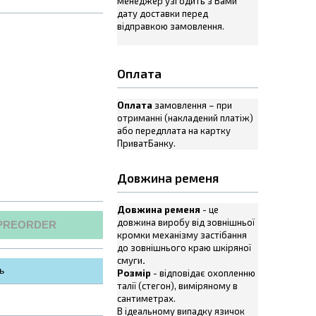
менеджер узгодить з Вами
дату доставки перед
відправкою замовлення.
Оплата
Оплата
замовлення – при
отриманні (накладений платіж)
або передплата на картку
ПриватБанку.
Довжина ременя
Довжина ременя
- це
довжина виробу від зовнішньої
PREORDER
кромки механізму застібання
до зовнішнього краю шкіряної
смуги
.
ь
Розмір
- відповідає охопленню
талії (стегон), виміряному в
сантиметрах.
В ідеальному випадку язичок