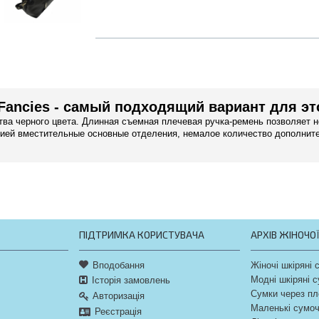
 Fancies - самый подходящий вариант для эт
ва черного цвета. Длинная съемная плечевая ручка-ремень позволяет но
лнией вместительные основные отделения, немалое количество дополни
ПІДТРИМКА КОРИСТУВАЧА
АРХІВ ЖІНОЧО
Вподобання
Жіночі шкіряні 
Модні шкіряні 
Історія замовлень
Сумки через пл
Авторизація
Маленькі сумо
Реєстрація