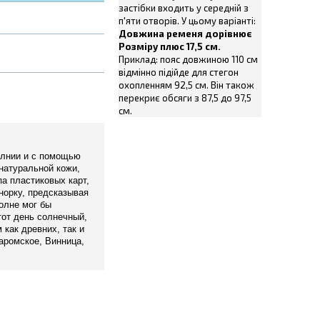
застібки входить у середній з
п'яти отворів. У цьому варіанті:
Довжина ременя дорівнює
Розміру плюс 17,5 см.
Приклад: пояс довжиною 110 см
відмінно підійде для стегон
охопленням 92,5 см. Він також
перекриє обсяги з 87,5 до 97,5
см.
олнии и с помощью
натуральной кожи,
а пластиковых карт,
норку, предсказывая
олне мог бы
тот день солнечный,
 как древних, так и
аромское, Винница,