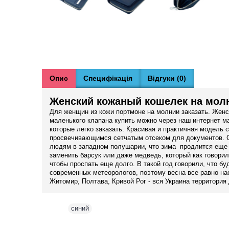
Опис
Специфікація
Відгуки (0)
Женский кожаный кошелек на молн
Для женщин из кожи портмоне на молнии заказать. Жен
маленького клапана купить можно через наш интернет м
которые легко заказать. Красивая и практичная модель
просвечивающимся сетчатым отсеком для документов. Син
людям в западном полушарии, что зима продлится еще 
заменить барсук или даже медведь, который как говорил
чтобы проспать еще долго. В такой год говорили, что б
современных метеорологов, поэтому весна все равно нас
Житомир, Полтава, Кривой Рог - вся Украина территория 
Теги:
синий