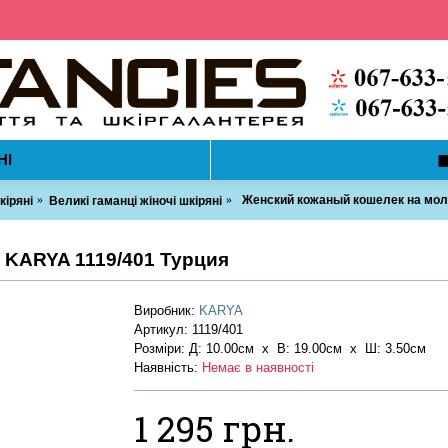
НІ
Женский кожаный кошелек на мол
кіряні
Великі гаманці жіночі шкіряні
 KARYA 1119/401 Турция
Виробник:
KARYA
Артикул:
1119/401
Розміри: Д: 10.00см х В: 19.00см x Ш: 3.50см
Наявність:
Немає в наявності
1 295 грн.