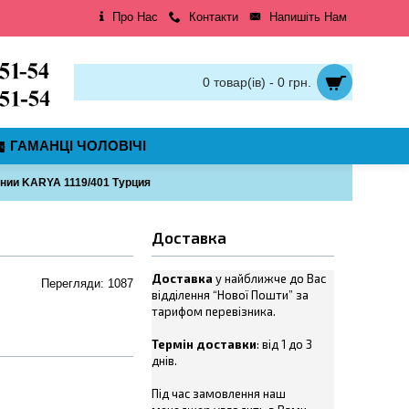
Про Нас
Контакти
Напишіть Нам
0 товар(ів) - 0 грн.
ГАМАНЦІ ЧОЛОВІЧІ
нии KARYA 1119/401 Турция
Доставка
Доставка
у найближче до Вас
Перегляди: 1087
відділення “Нової Пошти” за
тарифом перевізника.
Термін доставки
: від 1 до 3
днів.
Під час замовлення наш