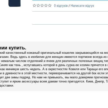
0 відгуків
Написати відгук
/
ии купить.
ский качественный кожаный оригинальный кошелек закрывающийся на м
агазин. Ведь здесь в изобилии для женщин имеются портмоне всегда из 
 с немалым числом отделений и ячеек для различных полезных вещиц тип
яя как тень , испугавшись которой в день сурка ее хозяин прячется в 
как минимум шесть недель. А в окрестностях Ковеля или Таращи его вп
и в древности в этой местности, переворачивается на другой бок если э
удет две зимы подряд. Но нам не привыкать, мы мало доверяем прогнозам
тупит и яркие аксессуары всем дамам точно пригодятся. Киев, Днепр, Т
доставки.