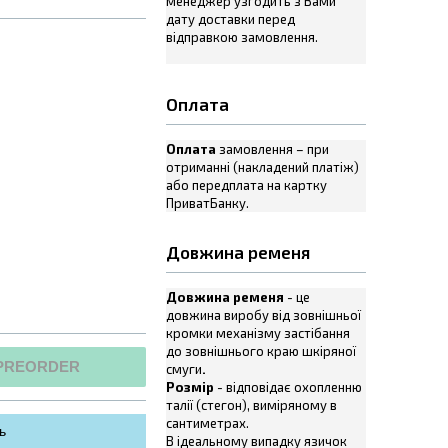
менеджер узгодить з Вами
дату доставки перед
відправкою замовлення.
Оплата
Оплата
замовлення – при
отриманні (накладений платіж)
або передплата на картку
ПриватБанку.
Довжина ременя
Довжина ременя
- це
довжина виробу від зовнішньої
кромки механізму застібання
до зовнішнього краю шкіряної
PREORDER
смуги
.
Розмір
- відповідає охопленню
талії (стегон), виміряному в
сантиметрах.
ь
В ідеальному випадку язичок