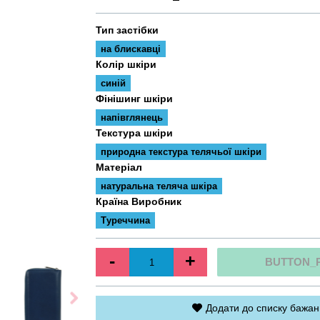
Тип застібки
на блискавці
Колір шкіри
синій
Фінішинг шкіри
напівглянець
Текстура шкіри
природна текстура телячьої шкіри
Матеріал
натуральна теляча шкіра
Країна Виробник
Туреччина
-
+
BUTTON_
Додати до списку бажан