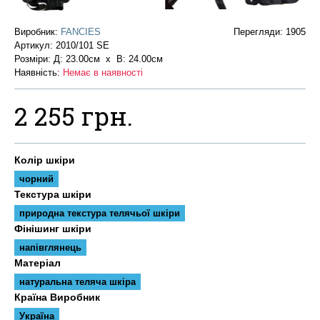
Виробник:
FANCIES
Перегляди: 1905
Артикул:
2010/101 SE
Розміри: Д: 23.00см х В: 24.00см
Наявність:
Немає в наявності
2 255 грн.
Колір шкіри
чорний
Текстура шкіри
природна текстура телячьої шкіри
Фінішинг шкіри
напівглянець
Матеріал
натуральна теляча шкіра
Країна Виробник
Україна