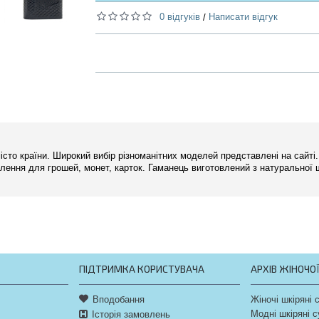
0 відгуків
Написати відгук
/
 місто країни. Широкий вибір різноманітних моделей представлені на сайті
лення для грошей, монет, карток. Гаманець виготовлений з натуральної ш
ПІДТРИМКА КОРИСТУВАЧА
АРХІВ ЖІНОЧО
Вподобання
Жіночі шкіряні 
Модні шкіряні 
Історія замовлень