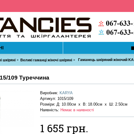
НІ
Гаманець шкіряний жіночий KA
і шкіряні
Великі гаманці жіночі шкіряні
15/109 Туреччина
Виробник:
KARYA
Артикул:
1015/109
Розміри: Д: 10.00см х В: 18.00см x Ш: 2.50см
Наявність:
Немає в наявності
1 655 грн.