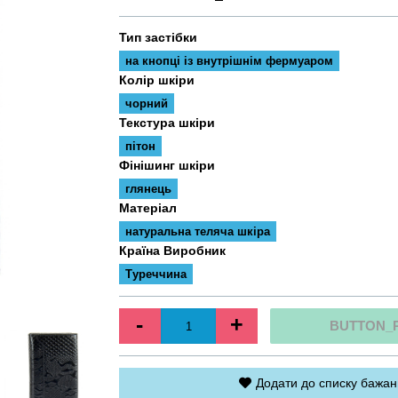
Тип застібки
на кнопці із внутрішнім фермуаром
Колір шкіри
чорний
Текстура шкіри
пітон
Фінішинг шкіри
глянець
Матеріал
натуральна теляча шкіра
Країна Виробник
Туреччина
-
+
BUTTON_
Додати до списку бажан