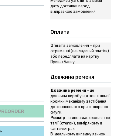
менеджер узгодить з Вами
дату доставки перед
відправкою замовлення.
Оплата
Оплата
замовлення – при
отриманні (накладений платіж)
або передплата на картку
ПриватБанку.
Довжина ременя
Довжина ременя
- це
довжина виробу від зовнішньої
кромки механізму застібання
до зовнішнього краю шкіряної
PREORDER
смуги
.
Розмір
- відповідає охопленню
талії (стегон), виміряному в
сантиметрах.
ь
В ідеальному випадку язичок