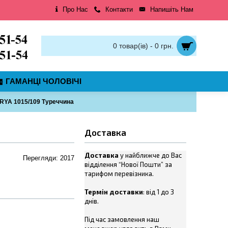
Про Нас
Контакти
Напишіть Нам
0 товар(ів) - 0 грн.
ГАМАНЦІ ЧОЛОВІЧІ
RYA 1015/109 Туреччина
Доставка
Доставка
у найближче до Вас
Перегляди: 2017
відділення “Нової Пошти” за
тарифом перевізника.
Термін доставки
: від 1 до 3
днів.
Під час замовлення наш