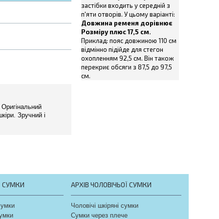
застібки входить у середній з
п'яти отворів. У цьому варіанті:
Довжина ременя дорівнює
Розміру плюс 17,5 см.
Приклад: пояс довжиною 110 см
відмінно підійде для стегон
охопленням 92,5 см. Він також
перекриє обсяги з 87,5 до 97,5
см.
. Оригінальний
кіри. Зручний і
Ї СУМКИ
АРХІВ ЧОЛОВІЧЬОЇ СУМКИ
сумки
Чоловічі шкіряні сумки
сумки
Сумки через плече