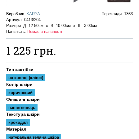
Виробник:
KARYA
Перегляди: 1363
Артикул:
0413/204
Розміри: Д: 12.50см х В: 10.00см x Ш: 3.00см
Наявність:
Немає в наявності
1 225 грн.
Тип застібки
на кнопці (кліпсі)
Колір шкіри
коричневий
Фінішинг шкіри
напівглянець
Текстура шкіри
крокодил
Матеріал
натуральна теляча шкіра