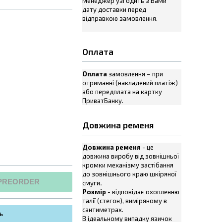
менеджер узгодить з Вами
дату доставки перед
відправкою замовлення.
Оплата
Оплата
замовлення – при
отриманні (накладений платіж)
або передплата на картку
ПриватБанку.
Довжина ременя
Довжина ременя
- це
довжина виробу від зовнішньої
кромки механізму застібання
до зовнішнього краю шкіряної
PREORDER
смуги
.
Розмір
- відповідає охопленню
талії (стегон), виміряному в
сантиметрах.
ь
В ідеальному випадку язичок