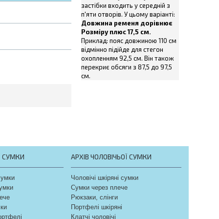
застібки входить у середній з
п'яти отворів. У цьому варіанті:
Довжина ременя дорівнює
Розміру плюс 17,5 см.
Приклад: пояс довжиною 110 см
відмінно підійде для стегон
охопленням 92,5 см. Він також
перекриє обсяги з 87,5 до 97,5
см.
Ї СУМКИ
АРХІВ ЧОЛОВІЧЬОЇ СУМКИ
сумки
Чоловічі шкіряні сумки
сумки
Сумки через плече
ече
Рюкзаки, слінги
чки
Портфелі шкіряні
портфелі
Клатчі чоловічі