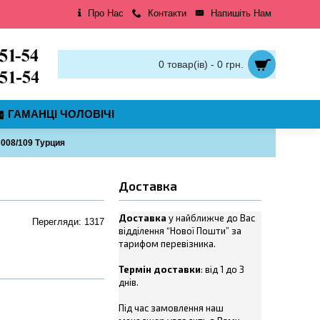
Про Нас
Контакти
Напишіть Нам
0 товар(ів) - 0 грн.
ГАМАНЦІ ЧОЛОВІЧІ
008/109 Турция
Доставка
Доставка
у найближче до Вас
Перегляди: 1317
відділення “Нової Пошти” за
тарифом перевізника.
Термін доставки
: від 1 до 3
днів.
Під час замовлення наш