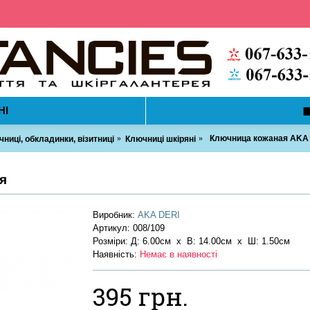
НІ
Ключница кожаная AKA 
ниці, обкладинки, візитниці
Ключниці шкіряні
я
Виробник:
AKA DERI
Артикул:
008/109
Розміри: Д: 6.00см х В: 14.00см x Ш: 1.50см
Наявність:
Немає в наявності
395 грн.