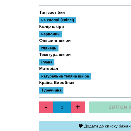
Тип застібки
на кнопці (кліпсі)
Колір шкіри
червоний
Фінішинг шкіри
глянець
Текстура шкіри
ігуана
Матеріал
натуральна теляча шкіра
Країна Виробник
Туреччина
-
+
BUTTON_
Додати до списку бажан