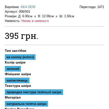
Виробник:
AKA DERI
Перегляди: 1471
Артикул:
006/501
Розміри: Д: 6.00см х В: 12.00см x Ш: 1.50см
Наявність:
Немає в наявності
395 грн.
Тип застібки
на кнопці (кліпсі)
Колір шкіри
зелений
Фінішинг шкіри
напівглянець
Текстура шкіри
природна текстура телячьої шкіри
Матеріал
натуральна теляча шкіра
Країна Виробник