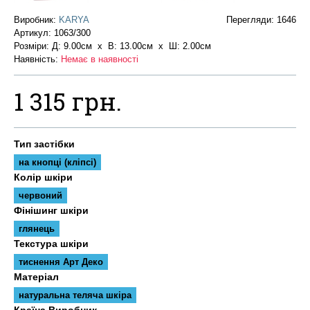
Виробник:
KARYA
Перегляди: 1646
Артикул:
1063/300
Розміри: Д: 9.00см х В: 13.00см x Ш: 2.00см
Наявність:
Немає в наявності
1 315 грн.
Тип застібки
на кнопці (кліпсі)
Колір шкіри
червоний
Фінішинг шкіри
глянець
Текстура шкіри
тиснення Арт Деко
Матеріал
натуральна теляча шкіра
Країна Виробник