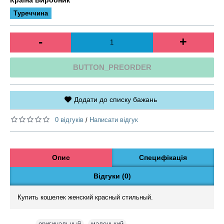
Туреччина
-
+
BUTTON_PREORDER
Додати до списку бажань
0 відгуків
Написати відгук
/
Опис
Специфікація
Відгуки (0)
Купить кошелек женский красный стильный.
Теги:
оригинальный
,
маленький