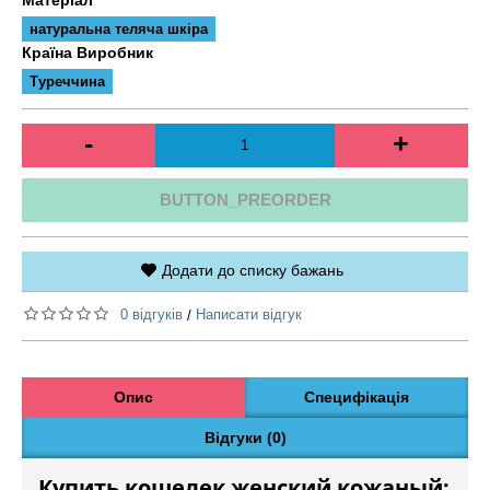
натуральна теляча шкіра
Країна Виробник
Туреччина
-
+
BUTTON_PREORDER
Додати до списку бажань
0 відгуків
Написати відгук
/
Опис
Специфікація
Відгуки (0)
Купить кошелек женский кожаный: