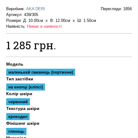
Виробник:
AKA DERI
Перегляди: 1856
Артикул:
439/305
Розміри: Д: 10.00см х В: 12.00см x Ш: 1.50см
Наявність:
Немає в наявності
1 285 грн.
Модель
маленький гаманець (портмоне)
Тип застібки
на кнопці (кліпсі)
Колір шкіри
червоний
Текстура шкіри
крокодил
Фінішинг шкіри
глянець
Матеріал