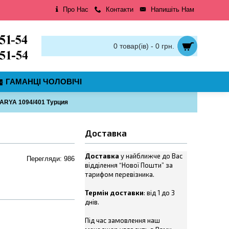
Про Нас
Контакти
Напишіть Нам
0 товар(ів) - 0 грн.
ГАМАНЦІ ЧОЛОВІЧІ
ARYA 1094/401 Турция
Доставка
Доставка
у найближче до Вас
Перегляди: 986
відділення “Нової Пошти” за
тарифом перевізника.
Термін доставки
: від 1 до 3
днів.
Під час замовлення наш