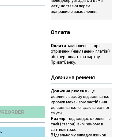
менеджер узгодить з Вами
дату доставки перед
відправкою замовлення.
Оплата
Оплата
замовлення – при
отриманні (накладений платіж)
або передплата на картку
ПриватБанку.
Довжина ременя
Довжина ременя
- це
довжина виробу від зовнішньої
кромки механізму застібання
до зовнішнього краю шкіряної
PREORDER
смуги
.
Розмір
- відповідає охопленню
талії (стегон), виміряному в
сантиметрах.
ь
В ідеальному випадку язичок