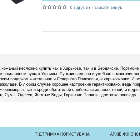
0 відгуків
Написати відгук
/
 кожаный несложно купить как в Харькове, так и в Бердянске. Портмоне
бом населенном пункте Украины. Функциональная и удобная с многочисле
хим подарком жительнице и Северного Приазовья, и харьковчанке. И не
 шоколаде. В любом случае хорошее настроение гарантировано, ведь пр
ричерноморья, так и среди обитателей слобожанских лесостепей, и в дре
он, Сумы, Одесса, Желтые Воды, Горишние Плавни - доставка повсюду.
ПІДТРИМКА КОРИСТУВАЧА
АРХІВ ЖІНОЧО