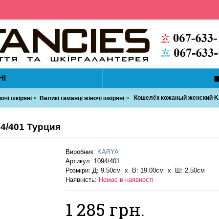
НІ
Кошелёк кожаный женский K
очі шкіряні
Великі гаманці жіночі шкіряні
4/401 Турция
Виробник:
KARYA
Артикул:
1094/401
Розміри: Д: 9.50см х В: 19.00см x Ш: 2.50см
Наявність:
Немає в наявності
1 285 грн.