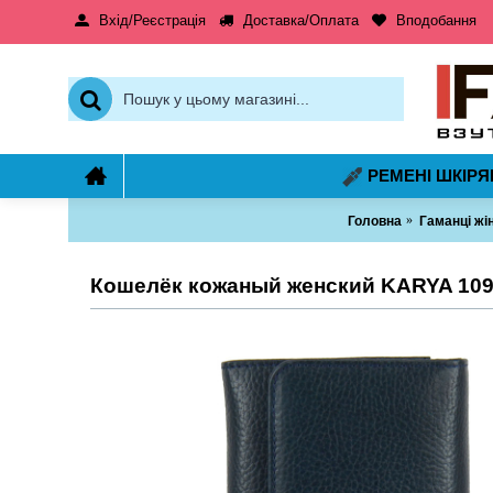
Вхід/Реєстрація
Доставка/Оплата
Вподобання
РЕМЕНІ ШКІРЯ
Головна
Гаманці жін
Кошелёк кожаный женский KARYA 109