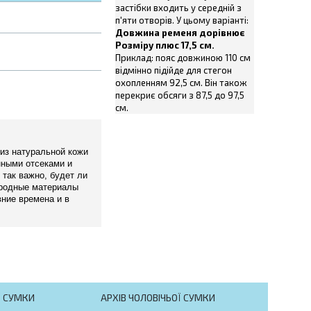
застібки входить у середній з
п'яти отворів. У цьому варіанті:
Довжина ременя дорівнює
Розміру плюс 17,5 см.
Приклад: пояс довжиною 110 см
відмінно підійде для стегон
охопленням 92,5 см. Він також
перекриє обсяги з 87,5 до 97,5
см.
 из натуральной кожи
нными отсеками и
 так важно, будет ли
иродные материалы
вние времена и в
Ї СУМКИ
АРХІВ ЧОЛОВІЧЬОЇ СУМКИ