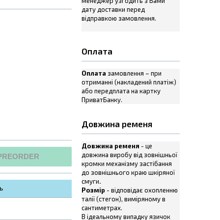
менеджер узгодить з Вами
дату доставки перед
відправкою замовлення.
Оплата
Оплата
замовлення – при
отриманні (накладений платіж)
або передплата на картку
ПриватБанку.
Довжина ременя
Довжина ременя
- це
довжина виробу від зовнішньої
PREORDER
кромки механізму застібання
до зовнішнього краю шкіряної
смуги
.
ь
Розмір
- відповідає охопленню
талії (стегон), виміряному в
сантиметрах.
В ідеальному випадку язичок