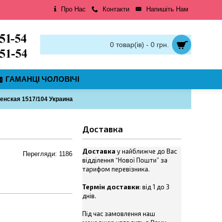
Про Нас
Контакти
Напишіть Нам
0 товар(ів) - 0 грн.
ГАМАНЦІ ЧОЛОВІЧІ
енская 1517/104 Украина
Доставка
Доставка
у найближче до Вас
Перегляди: 1186
відділення “Нової Пошти” за
тарифом перевізника.
Термін доставки
: від 1 до 3
днів.
Під час замовлення наш