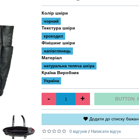
Колір шкіри
чорний
Текстура шкіри
крокодил
Фінішинг шкіри
напівглянець
Матеріал
натуральна теляча шкіра
Країна Виробник
Україна
-
+
BUTTON_
Додати до списку бажан
0 відгуків
Написати відгук
/