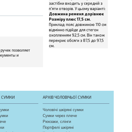
застібки входить у середній з
п'яти отворів. У цьому варіанті:
Довжина ременя дорівнює
Розміру плюс 17,5 см.
Приклад: пояс довжиною 110 см
відмінно підійде для стегон
охопленням 92,5 см. Він також
перекриє обсяги з 87,5 до 97,5
см.
 ручек позволяет
окументы и
Ї СУМКИ
АРХІВ ЧОЛОВІЧЬОЇ СУМКИ
сумки
Чоловічі шкіряні сумки
сумки
Сумки через плече
ече
Рюкзаки, слінги
чки
Портфелі шкіряні