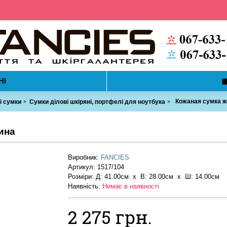
НІ
Кожаная сумка ж
і сумки
Сумки ділові шкіряні, портфелі для ноутбука
ина
Виробник:
FANCIES
Артикул:
1517/104
Розміри: Д: 41.00см х В: 28.00см x Ш: 14.00см
Наявність:
Немає в наявності
2 275 грн.