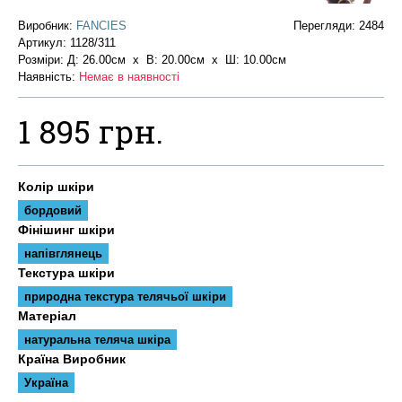
Виробник:
FANCIES
Перегляди: 2484
Артикул:
1128/311
Розміри: Д: 26.00см х В: 20.00см x Ш: 10.00см
Наявність:
Немає в наявності
1 895 грн.
Колір шкіри
бордовий
Фінішинг шкіри
напівглянець
Текстура шкіри
природна текстура телячьої шкіри
Матеріал
натуральна теляча шкіра
Країна Виробник
Україна