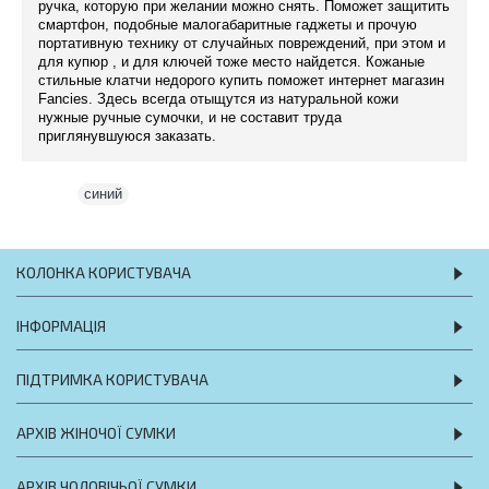
ручка, которую при желании можно снять. Поможет защитить
смартфон, подобные малогабаритные гаджеты и прочую
портативную технику от случайных повреждений, при этом и
для купюр , и для ключей тоже место найдется. Кожаные
стильные клатчи недорого купить поможет интернет магазин
Fancies. Здесь всегда отыщутся из натуральной кожи
нужные ручные сумочки, и не составит труда
приглянувшуюся заказать.
Теги:
синий
КОЛОНКА КОРИСТУВАЧА
ІНФОРМАЦІЯ
ПІДТРИМКА КОРИСТУВАЧА
АРХІВ ЖІНОЧОЇ СУМКИ
АРХІВ ЧОЛОВІЧЬОЇ СУМКИ