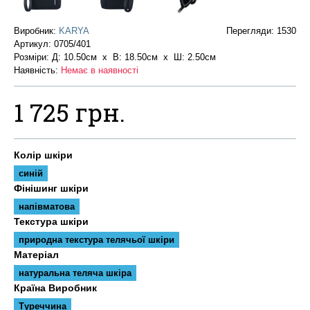
Виробник:
KARYA
Перегляди: 1530
Артикул:
0705/401
Розміри: Д: 10.50см х В: 18.50см x Ш: 2.50см
Наявність:
Немає в наявності
1 725 грн.
Колір шкіри
синій
Фінішинг шкіри
напівматова
Текстура шкіри
природна текстура телячьої шкіри
Матеріал
натуральна теляча шкіра
Країна Виробник
Туреччина