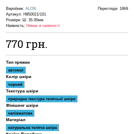
Виробник:
ALON
Перегляди: 1869
Артикул:
H850021/101
Розміри: Ш: 35.00мм
Наявність:
Немає в наявності
770 грн.
Тип пряжки
автомат
Колір шкіри
чорний
Текстура шкіри
природна текстура телячьої шкіри
Фінішинг шкіри
напівматова
Матеріал
натуральна теляча шкіра
Країна Виробник