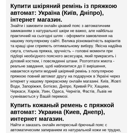
Купити шкіряний ремінь із пряжкою
автомат: Україна (Київ, Дніпро),
інтернет магазин.
Знайти і замовити онлайн цікавий пояс з автоматичним
замиканням з натуральної шкіри не важко, але найбільш
практичний на сьогодні шлях - оформити замовлення на
нашому популярному сайті. Велика різноманітність варіантів
та кращі ціни сприяють оптимальному вибору. Якісна надійна
смуга, стильна пряжка, зручність – головні моменти при
підборі необхідного поясного аксесуара, який прикрасить і
діловий костюм, і повсякденні штани. Розтоптати жмота -
реальне завдання, щоб наблизитися до її вирішення,
наважтеся купити модний шкіряний ремінь з популярною
пряжкою повний автомат другу на подарунок в Україні через
інтернет у нашому прекрасному онлайн магазині. Київ, Жовті
Води, Запоріжжя, Ботієво, Дніпро, Кривий Ріг, Хащеве,
Черкаси, Харків, Узин, Одеса, Чернігів, Фастів, Львів не
сумніваються у Вашій перемозі.
Купить кожаный ремень с пряжкой
автомат: Украина (Киев, Днепр),
интернет магазин.
Найти и заказать онлайн интересный брючный пояс с
автоматическим запиранием из натуральной кожи не трудно,