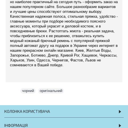
но наиболее практичный на сегодня путь - оформить заказ на
нашем популярном сайте. Большое разнообразие вариантов
и лучшие цены способствуют оптимальному выбору.
Качественная надежная полоса, стильная пряжка, удобство -
главные моменты при подборе необходимого поясного
аксессуара, который украсит и деловой костюм, и в
повседневные брюки. Растоптать жмота - реальная задача,
чтобы приблизиться к ее решению, отважьтесь купить
модный кожаный брючный ремень с популярной пряжкой
полный автомат другу на подарок в Украине через интернет в
нашем прекрасном онлайн магазине. Киев, Желтые Воды,
Запорожье, Ботиево, Днепр, Кривой Рог, Хащевое, Черкассы,
Харьков, Узин, Одесса, Чернигов, Фастов, Львов не
сомневаются в Вашей победе.
Теги:
чорний
,
оригінальний
КОЛОНКА КОРИСТУВАЧА
ІНФОРМАЦІЯ