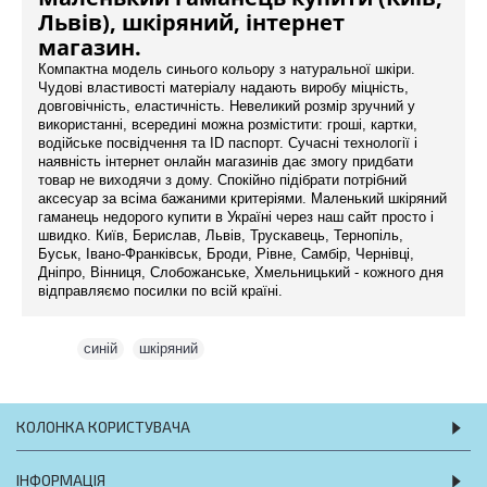
Львів), шкіряний, інтернет
магазин.
Компактна модель синього кольору з натуральної шкіри.
Чудові властивості матеріалу надають виробу міцність,
довговічність, еластичність. Невеликий розмір зручний у
використанні, всередині можна розмістити: гроші, картки,
водійське посвідчення та ID паспорт. Сучасні технології і
наявність інтернет онлайн магазинів дає змогу придбати
товар не виходячи з дому. Спокійно підібрати потрібний
аксесуар за всіма бажаними критеріями. Маленький шкіряний
гаманець недорого купити в Україні через наш сайт просто і
швидко. Київ, Берислав, Львів, Трускавець, Тернопіль,
Буськ, Івано-Франківськ, Броди, Рівне, Самбір, Чернівці,
Дніпро, Вінниця, Слобожанське, Хмельницький - кожного дня
відправляємо посилки по всій країні.
Теги:
синій
,
шкіряний
КОЛОНКА КОРИСТУВАЧА
ІНФОРМАЦІЯ