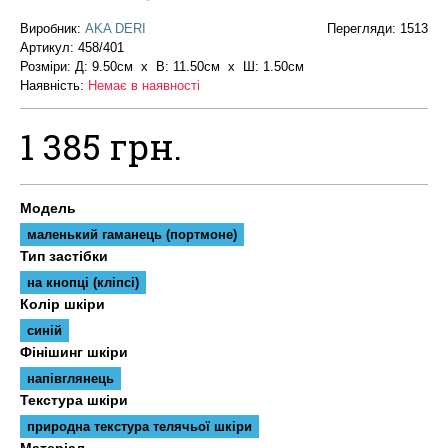
Виробник:
AKA DERI
Перегляди: 1513
Артикул:
458/401
Розміри: Д: 9.50см х В: 11.50см x Ш: 1.50см
Наявність:
Немає в наявності
1 385 грн.
Модель
маленький гаманець (портмоне)
Тип застібки
на кнопці (кліпсі)
Колір шкіри
синій
Фінішинг шкіри
напівглянець
Текстура шкіри
природна текстура телячьої шкіри
Матеріал