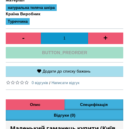
натуральна теляча шкіра
Країна Виробник
Туреччина
-
+
BUTTON_PREORDER
Додати до списку бажань
0 відгуків
Написати відгук
/
Опис
Специфікація
Відгуки (0)
Маленький гаманець купити (Київ,