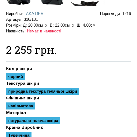
Виробник:
AKA DERI
Перегляди: 1216
Артикул:
316/101
Розміри: Д: 20.00см х В: 22.00см x Ш: 4.00см
Наявність:
Немає в наявності
2 255 грн.
Колір шкіри
чорний
Текстура шкіри
природна текстура телячьої шкіри
Фінішинг шкіри
напівматова
Матеріал
натуральна теляча шкіра
Країна Виробник
Туреччина