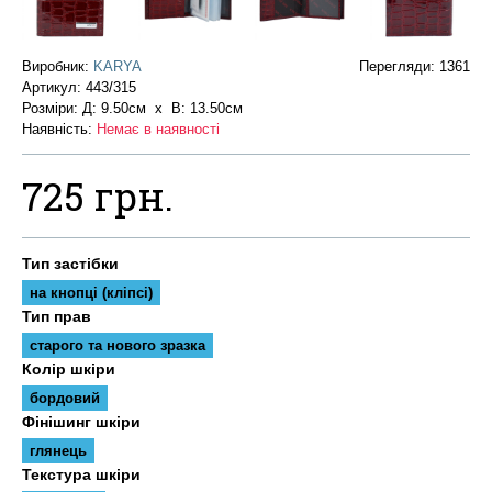
Виробник:
KARYA
Перегляди: 1361
Артикул:
443/315
Розміри: Д: 9.50см х В: 13.50см
Наявність:
Немає в наявності
725 грн.
Тип застібки
на кнопці (кліпсі)
Тип прав
старого та нового зразка
Колір шкіри
бордовий
Фінішинг шкіри
глянець
Текстура шкіри