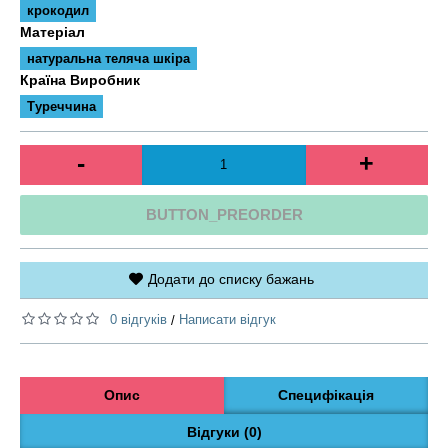
крокодил
Матеріал
натуральна теляча шкіра
Країна Виробник
Туреччина
-
+
BUTTON_PREORDER
Додати до списку бажань
0 відгуків
Написати відгук
/
Опис
Специфікація
Відгуки (0)