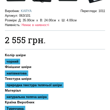
Виробник:
KARYA
Перегляди: 1011
Артикул:
063/101
Розміри: Д: 35.00см х В: 24.00см x Ш: 4.00см
Наявність:
Немає в наявності
2 555 грн.
Колір шкіри
чорний
Фінішинг шкіри
напівматова
Текстура шкіри
природна текстура телячьої шкіри
Матеріал
натуральна теляча шкіра
Країна Виробник
Туреччина