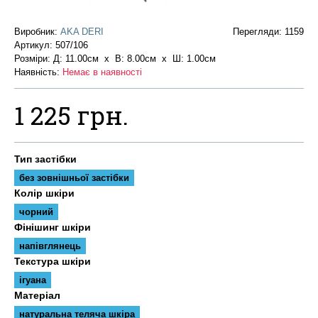
Виробник:
AKA DERI
Перегляди: 1159
Артикул:
507/106
Розміри: Д: 11.00см х В: 8.00см x Ш: 1.00см
Наявність:
Немає в наявності
1 225 грн.
Тип застібки
без зовнішньої застібки
Колір шкіри
чорний
Фінішинг шкіри
напівглянець
Текстура шкіри
ігуана
Матеріал
натуральна теляча шкіра