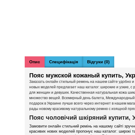
Опис
Специфікація
Відгуки (0)
Пояс мужской кожаный купить, Ук
Заказать онлайн стильный ремень на нашем сайте удобно и в
новых моделей предлагает наш каталог: широкие и узкие, с 
для женщин и девушек. Качественная натуральная кожа шик
множество вещей. Всемирный день балета, Международный д
подарок в Украине лучше всего через интернет в нашем магаз
рады новому красивому натуральному ремню с изящной пря
Пояс чоловічий шкіряний купити, У
Замовити онлайн стильний ремінь на нашому сайті зручно
красивих нових моделей пропонує наш каталог: широкі та