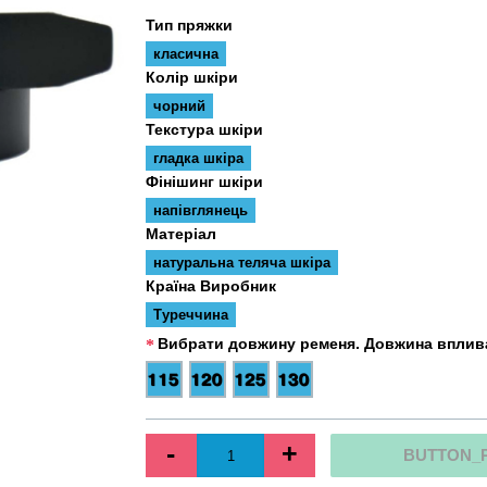
Тип пряжки
класична
Колір шкіри
чорний
Текстура шкіри
гладка шкіра
Фінішинг шкіри
напівглянець
Матеріал
натуральна теляча шкіра
Країна Виробник
Туреччина
Вибрати довжину ременя. Довжина вплива
-
+
BUTTON_