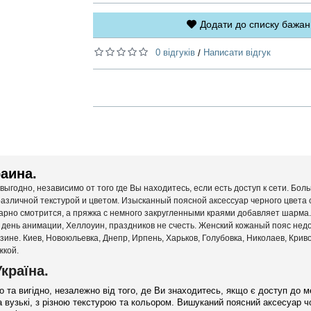
Додати до списку бажан
0 відгуків
Написати відгук
/
раина.
ыгодно, независимо от того где Вы находитесь, если есть доступ к сети. Бо
различной текстурой и цветом. Изысканный поясной аксессуар черного цвета 
арно смотрится, а пряжка с немного закругленными краями добавляет шарма
ень анимации, Хеллоуин, праздников не счесть. Женский кожаный пояс недо
ине. Киев, Новоюльевка, Днепр, Ирпень, Харьков, Голубовка, Николаев, Криво
жкой.
країна.
 та вигідно, незалежно від того, де Ви знаходитесь, якщо є доступ до м
 вузькі, з різною текстурою та кольором. Вишуканий поясний аксесуар ч