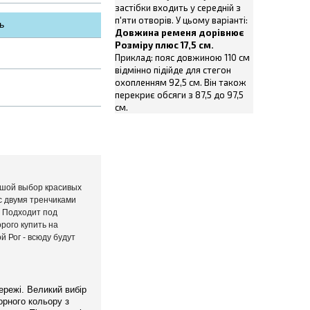
застібки входить у середній з
п'яти отворів. У цьому варіанті:
ь
Довжина ременя дорівнює
Розміру плюс 17,5 см.
Приклад: пояс довжиною 110 см
відмінно підійде для стегон
охопленням 92,5 см. Він також
перекриє обсяги з 87,5 до 97,5
см.
льшой выбор красивых
с двумя тренчиками
. Подходит под
рого купить на
й Рог - всюду будут
ережі. Великий вибір
орного кольору з