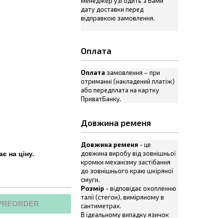
менеджер узгодить з Вами
дату доставки перед
відправкою замовлення.
Оплата
Оплата
замовлення – при
отриманні (накладений платіж)
або передплата на картку
ПриватБанку.
Довжина ременя
Довжина ременя
- це
довжина виробу від зовнішньої
є на ціну.
кромки механізму застібання
до зовнішнього краю шкіряної
смуги
.
Розмір
- відповідає охопленню
талії (стегон), виміряному в
PREORDER
сантиметрах.
В ідеальному випадку язичок