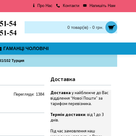
Про Нас
Контакти
Напишіть Нам
0 товар(ів) - 0 грн.
ГАМАНЦІ ЧОЛОВІЧІ
1/102 Турция
Доставка
Доставка
у найближче до Вас
Перегляди: 1384
відділення “Нової Пошти” за
тарифом перевізника.
Термін доставки
: від 1 до 3
днів.
Під час замовлення наш