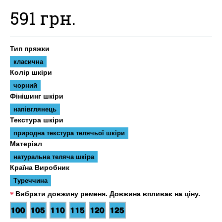
591 грн.
Тип пряжки
класична
Колір шкіри
чорний
Фінішинг шкіри
напівглянець
Текстура шкіри
природна текстура телячьої шкіри
Матеріал
натуральна теляча шкіра
Країна Виробник
Туреччина
Вибрати довжину ременя. Довжина впливає на ціну.