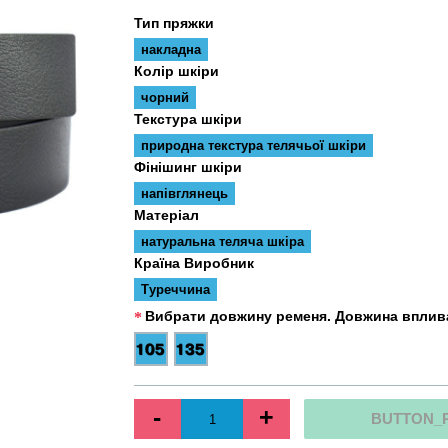
Тип пряжки
накладна
Колір шкіри
чорний
Текстура шкіри
природна текстура телячьої шкіри
Фінішинг шкіри
напівглянець
Матеріал
натуральна теляча шкіра
Країна Виробник
Туреччина
Вибрати довжину ременя. Довжина вплива
-
+
BUTTON_