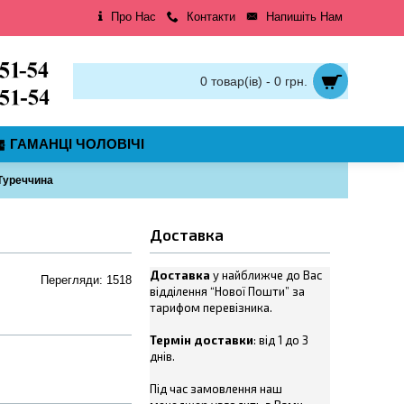
Про Нас
Контакти
Напишіть Нам
0 товар(ів) - 0 грн.
ГАМАНЦІ ЧОЛОВІЧІ
 Туреччина
Доставка
Доставка
у найближче до Вас
Перегляди: 1518
відділення “Нової Пошти” за
тарифом перевізника.
Термін доставки
: від 1 до 3
днів.
Під час замовлення наш