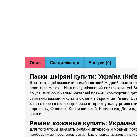
Опис
Специфікація
Відгуки (0)
Паски шкіряні купити: Україна (Київ
Для того, щоб замовити онлайн цікавий модний пояс із як
просторів мережі. Наш спеціалізований сайт закриє усі Ва
смуга, литі оригінальні металеві пряжки, комфортний дет
стильний шкіряний купити онлайн в Україні це Різдво, В
та за супер ціною краще через інтернет у нас у ремінному
Тернопіль, Олевськ, Кропивницький, Кременчук, Долина, Ч
країни.
Ремни кожаные купить: Украина (
Для того чтобы заказать онлайн интересный модный пояс
необозримых просторов сети. Наш специализированный с