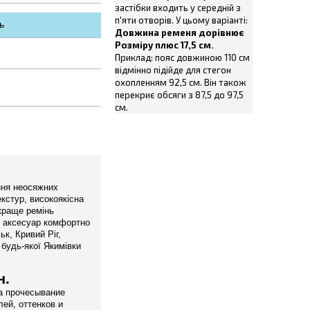
застібки входить у середній з
п'яти отворів. У цьому варіанті:
ь
Довжина ременя дорівнює
Розміру плюс 17,5 см.
Приклад: пояс довжиною 110 см
відмінно підійде для стегон
охопленням 92,5 см. Він також
перекриє обсяги з 87,5 до 97,5
см.
ання неосяжних
екстур, високоякісна
йкраще ремінь
ти аксесуар комфортно
ьк, Кривий Ріг,
 будь-якої Якимівки
н.
на прочесывание
ей, оттенков и