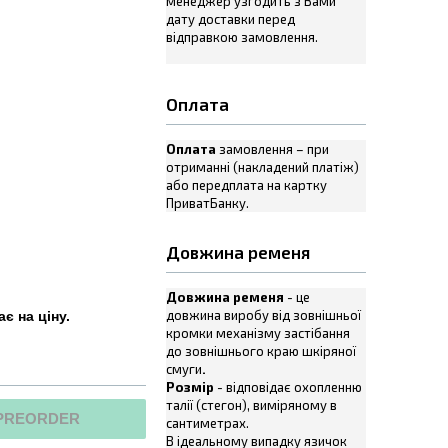
менеджер узгодить з Вами
дату доставки перед
відправкою замовлення.
Оплата
Оплата
замовлення – при
отриманні (накладений платіж)
або передплата на картку
ПриватБанку.
Довжина ременя
Довжина ременя
- це
довжина виробу від зовнішньої
є на ціну.
кромки механізму застібання
до зовнішнього краю шкіряної
смуги
.
Розмір
- відповідає охопленню
талії (стегон), виміряному в
PREORDER
сантиметрах.
В ідеальному випадку язичок