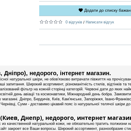
Додати до списку бажан
0 відгуків
Написати відгук
/
, Дніпро), недорого, інтернет магазин.
існої натуральної шкіри, не обов'язково витрачати півжиття на прочісув
ші запитання. Широкий асортимент, різноманітність стилів, відтінків та т
алізований фільтр на кожній сторінці категорій. Червоні дати до яких на
сесвітній день авіації та космонавтики, Міжнародний день бобра. Замови
 магазині. Дніпро, Бердичів, Київ, Кам'янське, Запоріжжя, Івано-Франківс
ернівці, Суми - доставимо цікавий пояс із натуральної телячої шкіри до
Киев, Днепр), недорого, интернет магази
 из качественной натуральной кожи, не обязательно тратить полжизни 
айт закроет все Ваши вопросы. Широкий ассортимент, разнообразие стил