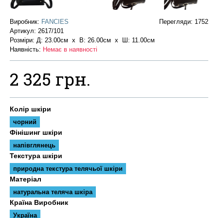
Виробник:
FANCIES
Перегляди: 1752
Артикул:
2617/101
Розміри: Д: 23.00см х В: 26.00см x Ш: 11.00см
Наявність:
Немає в наявності
2 325 грн.
Колір шкіри
чорний
Фінішинг шкіри
напівглянець
Текстура шкіри
природна текстура телячьої шкіри
Матеріал
натуральна теляча шкіра
Країна Виробник
Україна