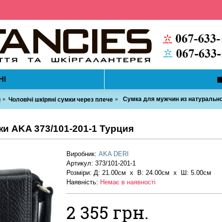
НІ
Сумка для мужчин из натурально
и
Чоловічі шкіряні сумки через плече
и AKA 373/101-201-1 Турция
Виробник:
AKA DERI
Артикул:
373/101-201-1
Розміри: Д: 21.00см х В: 24.00см x Ш: 5.00см
Наявність:
Немає в наявності
2 355 грн.