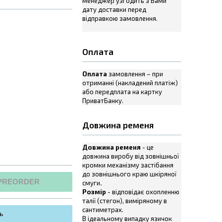
менеджер узгодить з Вами
дату доставки перед
відправкою замовлення.
Оплата
Оплата
замовлення – при
отриманні (накладений платіж)
або передплата на картку
ПриватБанку.
Довжина ременя
Довжина ременя
- це
довжина виробу від зовнішньої
кромки механізму застібання
до зовнішнього краю шкіряної
PREORDER
смуги
.
Розмір
- відповідає охопленню
талії (стегон), виміряному в
сантиметрах.
ь
В ідеальному випадку язичок