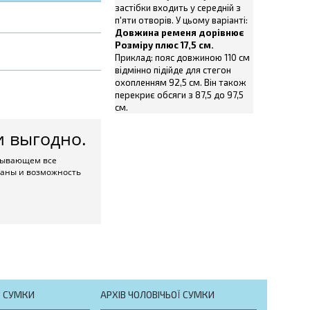
застібки входить у середній з
п'яти отворів. У цьому варіанті:
Довжина ременя дорівнює
Розміру плюс 17,5 см.
Приклад: пояс довжиною 110 см
відмінно підійде для стегон
охопленням 92,5 см. Він також
перекриє обсяги з 87,5 до 97,5
см.
и выгодно.
крывающем все
маны и возможность
Ї СУМКИ
АРХІВ ЧОЛОВІЧЬОЇ СУМКИ