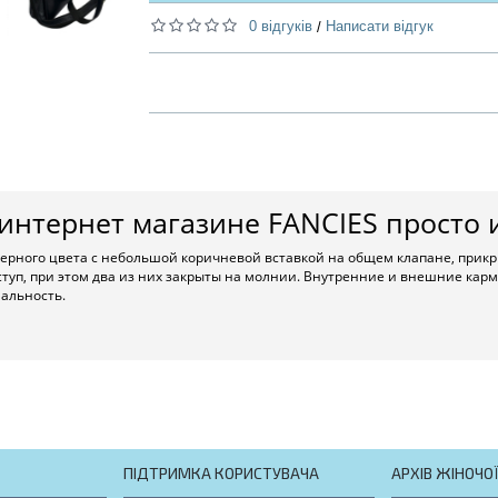
0 відгуків
Написати відгук
/
интернет магазине FANCIES просто 
черного цвета с небольшой коричневой вставкой на общем клапане, при
туп, при этом два из них закрыты на молнии. Внутренние и внешние кар
альность.
ПІДТРИМКА КОРИСТУВАЧА
АРХІВ ЖІНОЧО