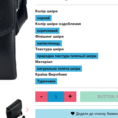
Колір шкіри
чорний
Колір шкіри оздоблення
коричневий
Фінішинг шкіри
напівглянець
Текстура шкіри
природна текстура телячьої шкіри
Матеріал
натуральна теляча шкіра
Країна Виробник
Туреччина
-
+
BUTTON_
Додати до списку бажан