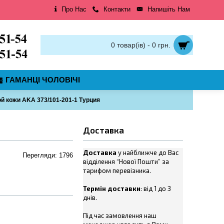
Про Нас
Контакти
Напишіть Нам
0 товар(ів) - 0 грн.
ГАМАНЦІ ЧОЛОВІЧІ
й кожи AKA 373/101-201-1 Турция
Доставка
Доставка
у найближче до Вас
Перегляди: 1796
відділення “Нової Пошти” за
тарифом перевізника.
Термін доставки
: від 1 до 3
днів.
Під час замовлення наш