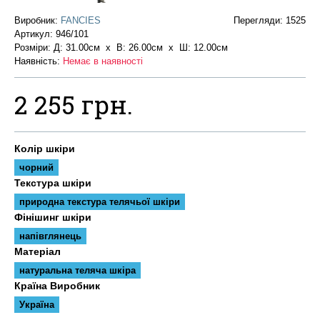
Виробник:
FANCIES
Перегляди: 1525
Артикул:
946/101
Розміри: Д: 31.00см х В: 26.00см x Ш: 12.00см
Наявність:
Немає в наявності
2 255 грн.
Колір шкіри
чорний
Текстура шкіри
природна текстура телячьої шкіри
Фінішинг шкіри
напівглянець
Матеріал
натуральна теляча шкіра
Країна Виробник
Україна