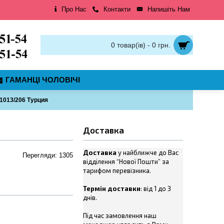
Про Нас
Контакти
Напишіть Нам
0 товар(ів) - 0 грн.
ГАМАНЦІ ЧОЛОВІЧІ
1013/206 Турция
Доставка
Доставка
у найближче до Вас
Перегляди: 1305
відділення “Нової Пошти” за
тарифом перевізника.
Термін доставки
: від 1 до 3
днів.
Під час замовлення наш