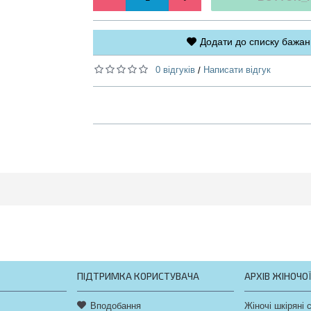
Додати до списку бажан
0 відгуків
Написати відгук
/
ПІДТРИМКА КОРИСТУВАЧА
АРХІВ ЖІНОЧО
Вподобання
Жіночі шкіряні 