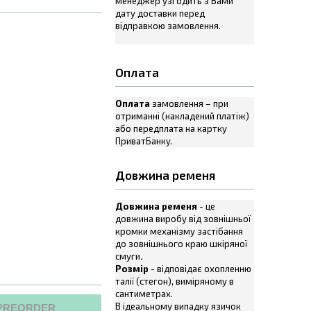
менеджер узгодить з Вами
дату доставки перед
відправкою замовлення.
Оплата
Оплата
замовлення – при
отриманні (накладений платіж)
або передплата на картку
ПриватБанку.
Довжина ременя
Довжина ременя
- це
довжина виробу від зовнішньої
кромки механізму застібання
до зовнішнього краю шкіряної
смуги
.
Розмір
- відповідає охопленню
талії (стегон), виміряному в
сантиметрах.
В ідеальному випадку язичок
PREORDER