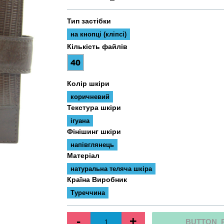
Тип застібки
на кнопці (кліпсі)
Кількість файлів
Колір шкіри
коричневий
Текстура шкіри
ігуана
Фінішинг шкіри
напівглянець
Матеріал
натуральна теляча шкіра
Країна Виробник
Туреччина
-
+
BUTTON_