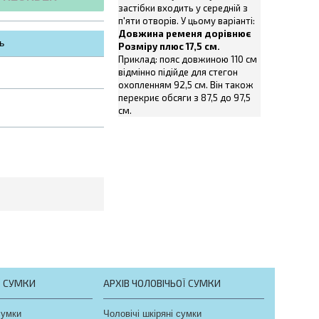
застібки входить у середній з
п'яти отворів. У цьому варіанті:
Довжина ременя дорівнює
ь
Розміру плюс 17,5 см.
Приклад: пояс довжиною 110 см
відмінно підійде для стегон
охопленням 92,5 см. Він також
перекриє обсяги з 87,5 до 97,5
см.
Ї СУМКИ
АРХІВ ЧОЛОВІЧЬОЇ СУМКИ
сумки
Чоловічі шкіряні сумки