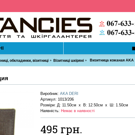
НІ
Визитница кожаная AKA 
ниці, обкладинки, візитниці
Візитниці шкіряні
ция
Виробник:
AKA DERI
Артикул:
1013/206
Розміри: Д: 11.50см х В: 12.50см x Ш: 1.50см
Наявність:
Немає в наявності
495 грн.