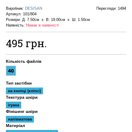
Виробник:
DESISAN
Перегляди: 1494
Артикул:
101/804
Розміри: Д: 7.50см х В: 19.00см x Ш: 1.50см
Наявність:
Немає в наявності
495 грн.
Кількість файлів
Тип застібки
на кнопці (кліпсі)
Текстура шкіри
ігуана
Фінішинг шкіри
напівматова
Матеріал