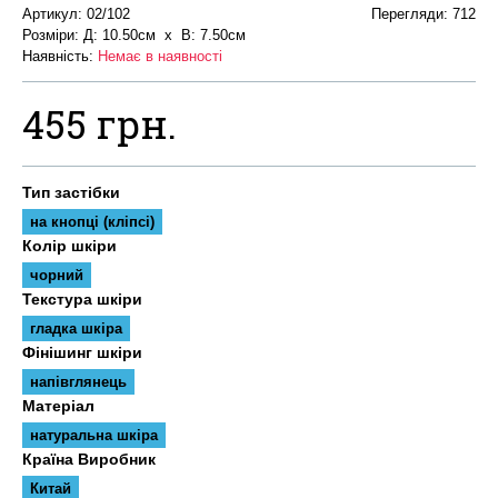
Артикул:
02/102
Перегляди: 712
Розміри: Д: 10.50см х В: 7.50см
Наявність:
Немає в наявності
455 грн.
Тип застібки
на кнопці (кліпсі)
Колір шкіри
чорний
Текстура шкіри
гладка шкіра
Фінішинг шкіри
напівглянець
Матеріал
натуральна шкіра
Країна Виробник
Китай