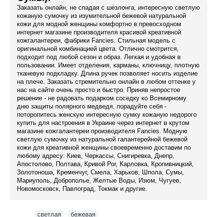
Заказать онлайн, не спадая с шезлонга, интересную светлую
кожаную сумочку из изумительной бежевой натуральной
кожи для модной женщины комфортно в превосходном
интернет магазине производителя красивой креативной
кожгалантереи, фабрики Fancies. Cтильная модель с
оригинальной комбинацией цвета. Отлично смотрится,
подходит под любой сезон и образ. Легкая и удобная в
пользовании. Имеет отделения, карманы, ключницу, плотную
тканевую подкладку. Длина ручек позволяет носить изделие
на плече. Заказать стремительно онлайн в любом оттенке у
нас на сайте очень просто и быстро. Приняв непростое
решение - не радовать подарком соседку ко Всемирному
дню защиты полярного медведя, порадуйте себя -
поторопитесь женскую интересную сумку кожаную недорого
купить для настроения в Украине через интернет в крутом
магазине кожгалантереи производителя Fancies. Модную
светлую сумочку из натуральной галантерейной бежевой
кожи для креативной женщины своевременно доставим по
любому адресу: Киев, Черкассы, Снигиревка, Днепр,
Апостолово, Полтава, Кривой Рог, Карловка, Кропивницкий,
Золотоноша, Кременчуг, Смела, Харьков, Шпола, Сумы,
Мариуполь, Доброполье, Желтые Воды, Изюм, Чугуев,
Новомосковск, Павлоград, Токмак и другие.
Теги:
светлая
,
бежевая