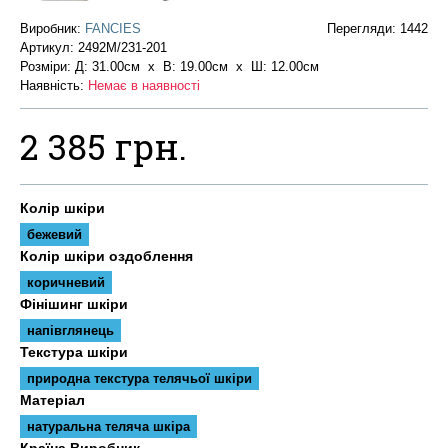
Виробник:
FANCIES
Перегляди: 1442
Артикул:
2492М/231-201
Розміри: Д: 31.00см х В: 19.00см x Ш: 12.00см
Наявність:
Немає в наявності
2 385 грн.
Колір шкіри
бежевий
Колір шкіри оздоблення
коричневий
Фінішинг шкіри
напівглянець
Текстура шкіри
природна текстура телячьої шкіри
Матеріал
натуральна теляча шкіра
Країна Виробник